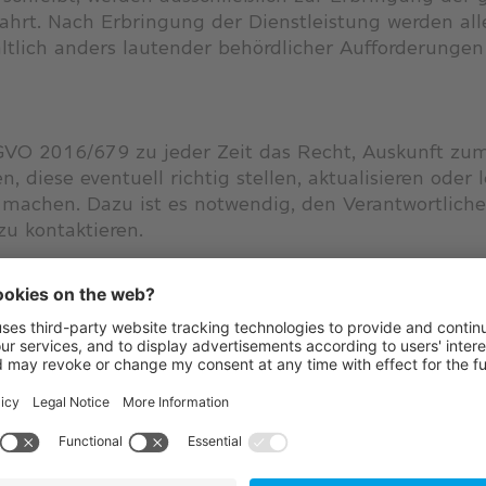
ahrt. Nach Erbringung der Dienstleistung werden 
tlich anders lautender behördlicher Aufforderungen 
GVO 2016/679 zu jeder Zeit das Recht, Auskunft zu
 diese eventuell richtig stellen, aktualisieren oder
u machen. Dazu ist es notwendig, den Verantwortlich
u kontaktieren.
satorischen Sicherheitsmaßnahmen, um die persone
chool getroffen. Kronschool schützt die personenbe
r Verfahren, die
itung
er rechtswidriges Zerstören