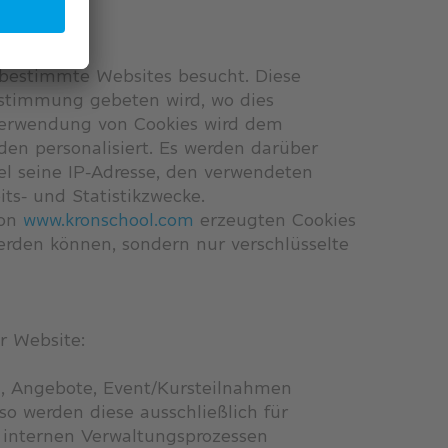
 bestimmte Websites besucht. Diese
stimmung gebeten wird, wo dies
 Verwendung von Cookies wird dem
den personalisiert. Es werden darüber
l seine IP-Adresse, den verwendeten
ts- und Statistikzwecke.
von
www.kronschool.com
erzeugten Cookies
erden können, sondern nur verschlüsselte
r Website:
en, Angebote, Event/Kursteilnahmen
so werden diese ausschließlich für
 internen Verwaltungsprozessen