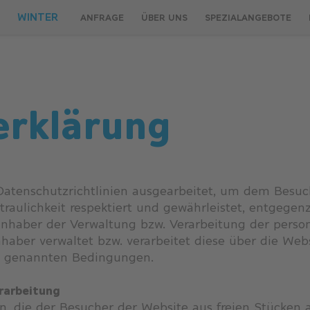
WINTER
ANFRAGE
ÜBER UNS
SPEZIALANGEBOTE
erklärung
-Datenschutzrichtlinien ausgearbeitet, um dem Besuc
traulichkeit respektiert und gewährleistet, entgegenz
nhaber der Verwaltung bzw. Verarbeitung der perso
aber verwaltet bzw. verarbeitet diese über die Webs
n genannten Bedingungen.
rarbeitung
en, die der Besucher der Website aus freien Stücken a