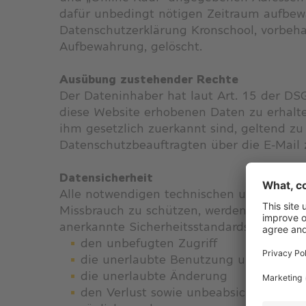
dafür unbedingt nötigen Zeitraum aufbew
Datenschutzerklärung Kronschool, vorbehal
Aufbewahrung, gelöscht.
Ausübung zustehender Rechte
Der Dateninhaber hat laut Art. 15 der DS
diese Website erhobenen Daten zu erhalten,
ihm gesetzlich zuerkannt sind, geltend z
Datenschutzbeauftragten über die E-Mail z
Datensicherheit
Alle notwendigen technischen und organi
Missbrauch zu schützen, werden von Krons
anerkannte Sicherheitsstandards sowie übe
den unbefugten Zugriff
die unerlaubte Benutzung und Verbre
die unerlaubte Änderung
den Verlust sowie unbeabsichtigtes od