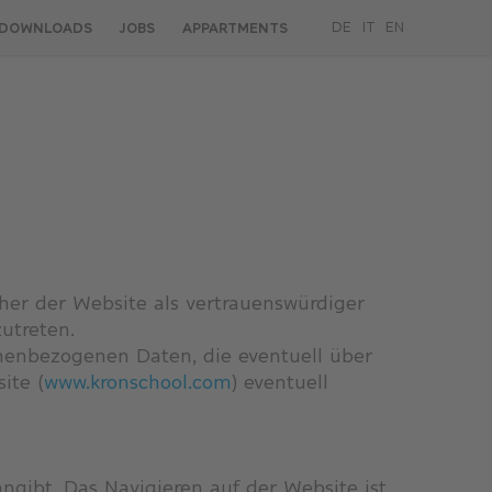
DOWNLOADS
JOBS
APPARTMENTS
DE
IT
EN
her der Website als vertrauenswürdiger
utreten.
nenbezogenen Daten, die eventuell über
ite (
www.kronschool.com
) eventuell
ngibt. Das Navigieren auf der Website ist