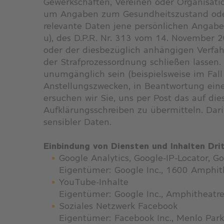
Gewerkschaften, Vereinen oder Organisati
um Angaben zum Gesundheitszustand oder 
relevante Daten jene persönlichen Angaben
u), des D.P.R. Nr. 313 vom 14. November 2
oder der diesbezüglich anhängigen Verfahr
der Strafprozessordnung schließen lassen.
unumgänglich sein (beispielsweise im Fa
Anstellungszwecken, in Beantwortung eine
ersuchen wir Sie, uns per Post das auf di
Aufklärungsschreiben zu übermitteln. Dar
sensibler Daten.
Einbindung von Diensten und Inhalten Dri
Google Analytics, Google-IP-Locator,
Eigentümer: Google Inc., 1600 Amphit
YouTube-Inhalte
Eigentümer: Google Inc., Amphitheatr
Soziales Netzwerk Facebook
Eigentümer: Facebook Inc., Menlo Park,