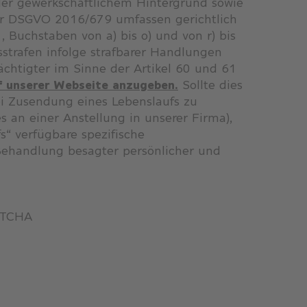
der gewerkschaftlichem Hintergrund sowie
er DSGVO 2016/679 umfassen gerichtlich
 Buchstaben von a) bis o) und von r) bis
strafen infolge strafbarer Handlungen
ächtigter im Sinne der Artikel 60 und 61
uf unserer Webseite anzugeben.
Sollte dies
i Zusendung eines Lebenslaufs zu
 an einer Anstellung in unserer Firma),
s“ verfügbare spezifische
 Behandlung besagter persönlicher und
APTCHA