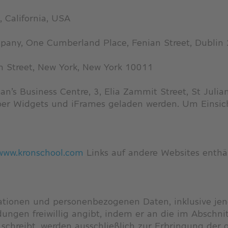
 California, USA
mpany, One Cumberland Place, Fenian Street, Dublin 
h Street, New York, New York 10011
ian’s Business Centre, 3, Elia Zammit Street, St Julia
ber Widgets und iFrames geladen werden. Um Einsicht
www.kronschool.com
Links auf andere Websites enthäl
tionen und personenbezogenen Daten, inklusive jene
ngen freiwillig angibt, indem er an die im Abschnitt
chreibt, werden ausschließlich zur Erbringung der