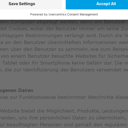
 Ihrem Computer abgelegt werden, wenn ein Benutzer
det Cookies, wobei der Benutzer immer um seine Zu
nschlägigen Bestimmungen verlangt wird. Durch die
ie an den Benutzer übermittelten Informationen wer
nen über den Benutzer zu sammeln, wie zum Beispie
von einem Benutzer besuchte Websites für Sicherhei
hr Tablet oder Ihr Smartphone keine Gefahr dar. Die 
 die zur Identifizierung des Benutzers verwendet w
zogenen Daten
eise zur Funktionsweise bestimmter Abschnitte diese
 Website bietet die Möglichkeit, Produkte, Leistung
eiden, uns Ihre persönlichen Daten zu übermitteln, 
für beauftragten Personen und gemäß den regulären