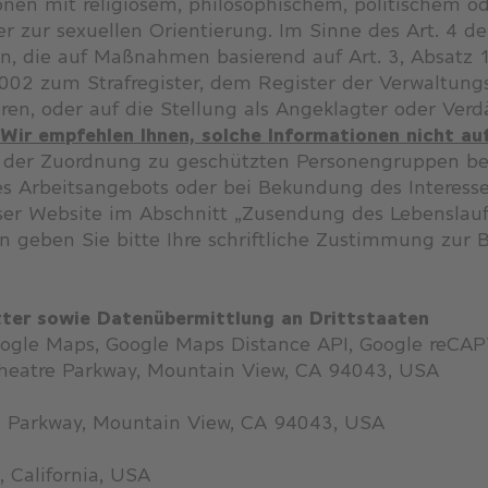
onen mit religiösem, philosophischem, politischem o
zur sexuellen Orientierung. Im Sinne des Art. 4 d
, die auf Maßnahmen basierend auf Art. 3, Absatz 1,
002 zum Strafregister, dem Register der Verwaltungs
en, oder auf die Stellung als Angeklagter oder Verd
Wir empfehlen Ihnen, solche Informationen nicht a
ll der Zuordnung zu geschützten Personengruppen be
s Arbeitsangebots oder bei Bekundung des Interesses
eser Website im Abschnitt „Zusendung des Lebenslauf
in geben Sie bitte Ihre schriftliche Zustimmung zur
tter sowie Datenübermittlung an Drittstaaten
 Google Maps, Google Maps Distance API, Google reC
heatre Parkway, Mountain View, CA 94043, USA
e Parkway, Mountain View, CA 94043, USA
 California, USA