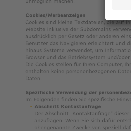
unmöglich machen.
Cookies/Werbeanzeigen
Cookies sind kleine Textdateien, die auf
Website inklusive der Subdomains verwen
ausdrücklich per Gesetz oder anderen ei
Benutzer das Navigieren erleichtert und d
hinaus Systeme verwendet, um Informatio
Browser und das Betriebssystem und/oder 
Die Cookies stellen für Ihren Computer, I
enthalten keine personenbezogenen Daten,
Daten.
Spezifische Verwendung der personenbe
Im Folgenden finden Sie spezifische Hinw
Abschnitt Kontaktanfrage
Der Abschnitt „Kontaktanfrage“ dieser
anzufragen. Wenn Sie sich dafür entsch
obengenannte Zwecke von speziell da