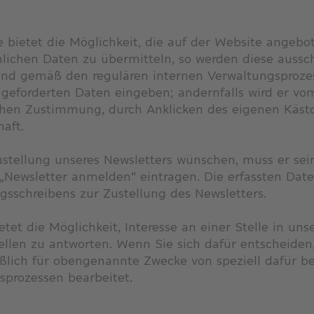
e bietet die Möglichkeit, die auf der Website angeb
önlichen Daten zu übermitteln, so werden diese auss
 und gemäß den regulären internen Verwaltungsprozes
geforderten Daten eingeben; andernfalls wird er vo
chen Zustimmung, durch Anklicken des eigenen Käst
aft.
Zustellung unseres Newsletters wünschen, muss er s
„Newsletter anmelden“ eintragen. Die erfassten Dat
sschreibens zur Zustellung des Newsletters.
ietet die Möglichkeit, Interesse an einer Stelle in
tellen zu antworten. Wenn Sie sich dafür entscheiden
ießlich für obengenannte Zwecke von speziell dafür
sprozessen bearbeitet.