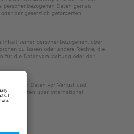
alle personenbezogenen Daten gemäß
oder der gesetzlich geforderten
m Inhalt seiner personenbezogenen, über
 löschen zu lassen oder andere Rechte, die
en für die Datenverarbeitung oder den
nbezogenen Daten vor Verlust und
zogenen Daten über international