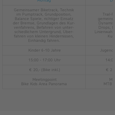
Montag
Do
Gemeinsamer Biketrack, Technik
im Pumptrack, Grundposition,
Trail-F
Balance Spiele, richtiger Einsatz
gemeinsa
der Bremse, Grundlagen des Kur-
Dynamisc
venfahrens, Befahren von unter-
Drops, Ri
schiedlichem Untergrund, Über-
Linienwahl
fahren von kleinen Hindernissen,
Kur
Einhändig fahren.
Kinder 6-10 Jahre
Jugendli
15:00 - 17:00 Uhr
14:00
€ 20,- (Bike inkl.)
€ 25,-
Meetingpoint
Mee
Bike Kids Area Panorama
MTB A