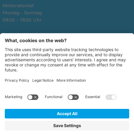
Winteraktivität
Montag - Sonntag
08:00 - 18:00 Uhr
Über uns
Sommeraktivität
Anfrage
Montag - Sonntag
Spezialangebote
09:30 - 19:00 uhr
Downloads
Jobs
Appartments
DE
IT
EN
©
2026
Kronschool
.
Datenschutzerklärung
.
AGB
.
Impressum
.
Cookie-Einstellungen
.