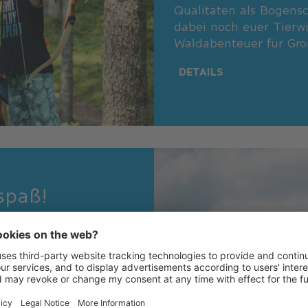
Qualitäten als Bogensc
dabei noch euer Tierwi
Waldabenteuer für Groß
DETAILS
spaß!
park geht es hoch
großen Sprung!