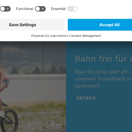
Bahn frei für
Egal ob jung oder alt, 
unserem Pumptrack sin
garantiert.
DETAILS