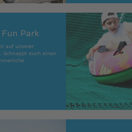
 Fun Park
r auf unserer
. Schnappt euch einen
ommerliche