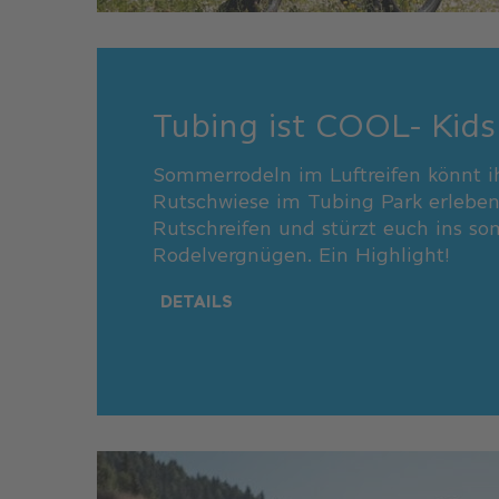
Tubing ist COOL- Kids
Sommerrodeln im Luftreifen könnt ih
Rutschwiese im Tubing Park erleben
Rutschreifen und stürzt euch ins s
Rodelvergnügen. Ein Highlight!
DETAILS