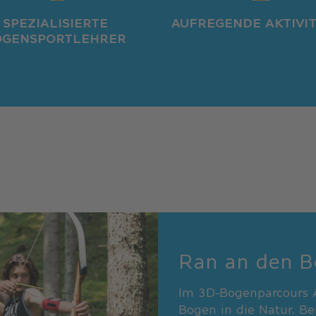
SPEZIALISIERTE
AUFREGENDE AKTIVI
OGENSPORTLEHRER
Ran an den 
Im 3D-Bogenparcours A
Bogen in die Natur. Be