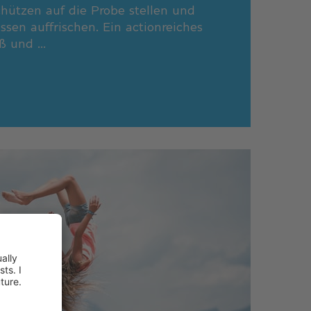
hützen auf die Probe stellen und
ssen auffrischen. Ein actionreiches
 und ...