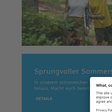
Sprungvoller Sommer
In unserem actionreichen Trampolin
hinaus. Macht euch bereit für den 
DETAILS