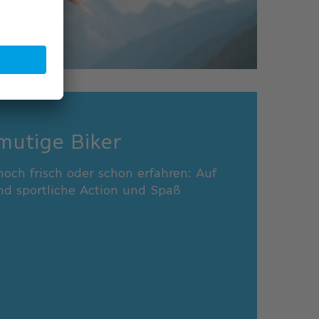
 mutige Biker
noch frisch oder schon erfahren: Auf
d sportliche Action und Spaß