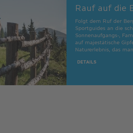
Rauf auf die 
Folgt dem Ruf der Ber
Sportguides an die sc
Sonnenaufgangs-, Fam
auf majestätische Gipf
Naturerlebnis, das man 
DETAILS