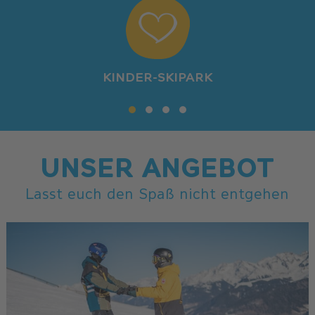
KINDER-SKIPARK
UNSER ANGEBOT
Lasst euch den Spaß nicht entgehen