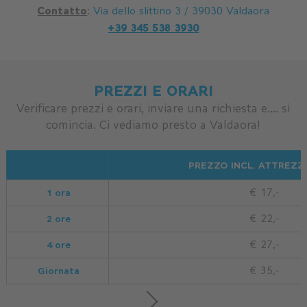
Contatto
:
Via dello slittino 3 / 39030 Valdaora
+39 345 538 3930​​
PREZZI E ORARI
Verificare prezzi e orari, inviare una richiesta e.... si
comincia. Ci vediamo presto a Valdaora!
PREZZO INCL. ATTREZ
1 ora
€ 17,-
2 ore
€ 22,-
4 ore
€ 27,-
Giornata
€ 35,-