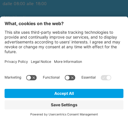
dalle 08:00 alle 18:00
Attività estiva
Lunedì - Domenica
Su di noi
dalle 09:30 alle 19:00
Richiesta
Offerte speciali
Downloads
Jobs
Appartmenti
DE
IT
EN
©
2026
Kronschool
.
Privacy policy
.
CGC
.
Credits
.
Impostazioni cookie
.
Sitemap
.
produced by