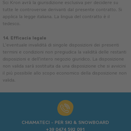
Sci Kron avrà la giurisdizione esclusiva per decidere su
tutte le controversie derivanti dal presente contratto. Si
applica la legge italiana. La lingua del contratto è il
tedesco.
14. Efficacia legale
L'eventuale invalidità di singole disposizioni dei presenti
termini e condizioni non pregiudica la validità delle restanti
disposizioni e dell'intero negozio giuridico. La disposizione
non valida sarà sostituita da una disposizione che si avvicini
il più possibile allo scopo economico della disposizione non
valida.
CHIAMATECI - PER SKI & SNOWBOARD
+39 0474 592 091