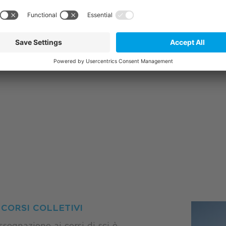
PRENOTA L
CORSI COLLETIVI
assegnazione ai corsi di sci è