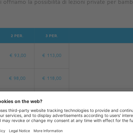
 offriamo la possibilità di lezioni private per bambi
2 PER.
3 PER.
€ 93,00
€ 113,00
€ 98,00
€ 118,00
€ 148,80
€ 180,80
Prezzi validi so