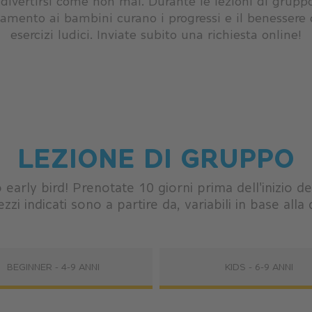
divertirsi come non mai. Durante le lezioni di gruppo 
gnamento ai bambini curano i progressi e il benessere 
esercizi ludici. Inviate subito una richiesta online!
LEZIONE DI GRUPPO
early bird! Prenotate 10 giorni prima dell'inizio d
zzi indicati sono a partire da, variabili in base alla
BEGINNER - 4-9 ANNI
KIDS - 6-9 ANNI