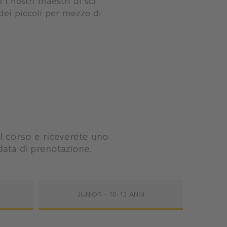
i nostri maestri di sci
dei piccoli per mezzo di
el corso e riceverete uno
 data di prenotazione.
JUNIOR - 10-13 ANNI