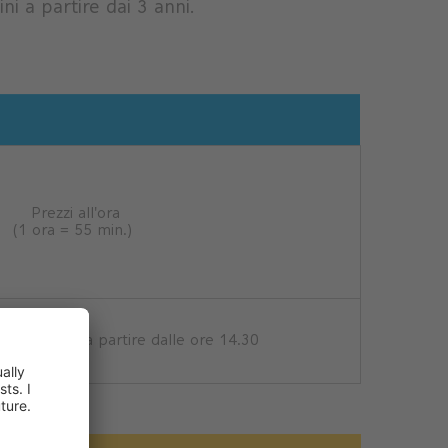
ni a partire dai 3 anni.
Prezzi all'ora
(1 ora = 55 min.)
lo per 2 ore a partire dalle ore 14.30