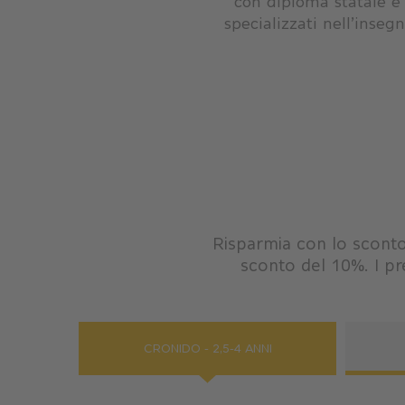
con diploma statale e 
specializzati nell’inse
Risparmia con lo sconto 
sconto del 10%. I pre
CRONIDO - 2,5-4 ANNI