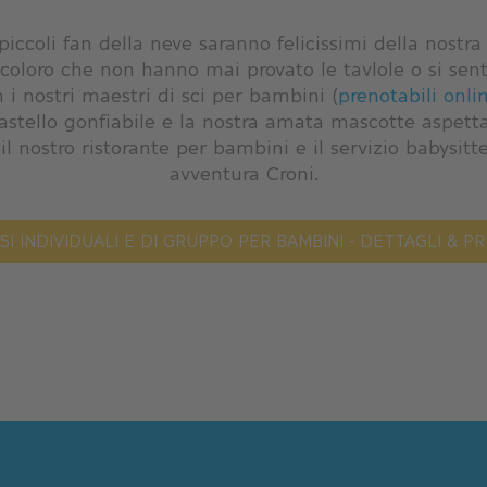
piccoli fan della neve saranno felicissimi della nostr
coloro che non hanno mai provato le tavlole o si sent
 i nostri maestri di sci per bambini (
prenotabili onli
castello gonfiabile e la nostra amata mascotte aspett
 il nostro ristorante per bambini e il servizio babysi
avventura Croni.
SI INDIVIDUALI E DI GRUPPO PER BAMBINI - DETTAGLI & PR