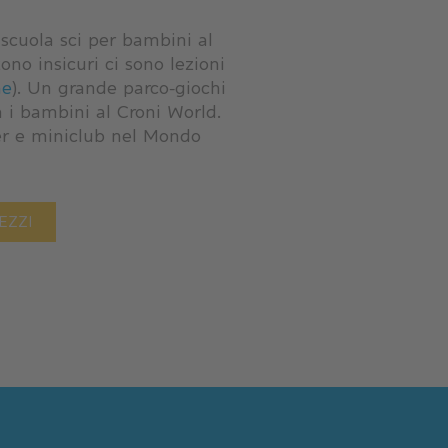
a scuola sci per bambini al
ono insicuri ci sono lezioni
ne
). Un grande parco-giochi
a i bambini al Croni World.
tter e miniclub nel Mondo
EZZI