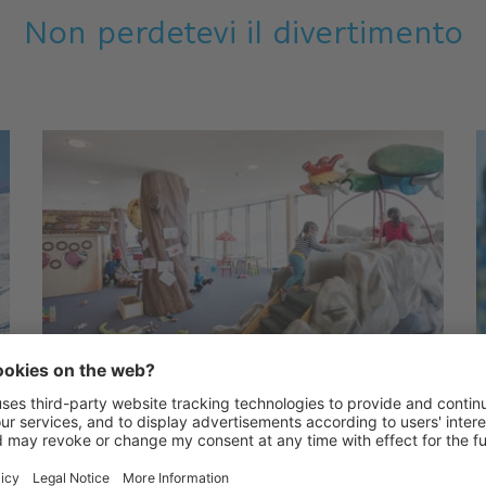
Non perdetevi il divertimento
BEN RIFOCILLATI E ACCUDITI:
RISTORANTE PER BAMBINI,
BABYSITTING E MINICLUB CRONI
WORLD