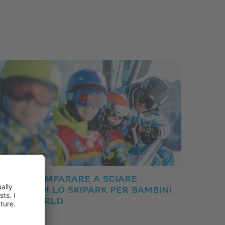
È FACILE IMPARARE A SCIARE
GIOCANDO! LO SKIPARK PER BAMBINI
CRONI WORLD