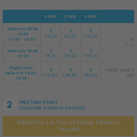
1 PER.
2 PER.
3 PER.
dalle ore 09:00
€
€
€
- 10:30
73,00
93,00
113,00
13.00 - 16.30
Pre
(1 or
dalle ore 10:00
€
€
€
- 13:00
78,00
98,00
118,00
Happy Hour
€
€
€
Prezzi validi so
dalle ore 14:30 -
116,80
148,80
180,80
dall
16:30
MEETING POINT
STAZIONE A MONTE (UFFICIO)
PRENOTA LA TUA LEZIONE PRIVATA
ONLINE