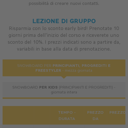
possibilità di creare nuovi contatti.
LEZIONE DI GRUPPO
Risparmia con lo sconto early bird! Prenotate 10
giorni prima dell'inizio del corso e riceverete uno
sconto del 10%. I prezzi indicati sono a partire da,
variabili in base alla data di prenotazione.
PRINCIPIANTI, PROGREDITI E
SNOWBOARD PER
FREESTYLER
- mezza giornata
PER KIDS
SNOWBOARD
(PRINCIPIANTI E PROGREDITI) -
giornata intera
TEMPO -
PREZZO
PREZZO 
DURATA
DA