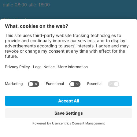
Richiesta
dalle 08:00 alle 18:00
Offerte speciali
Downloads
Attività estiva
Jobs
Lunedì - Domenica
Appartmenti
dalle 09:30 alle 19:00
DE
IT
EN
©
2026
Kronschool
.
Privacy policy
.
CGC
.
Credits
.
Impostazioni cookie
.
Sitemap
.
produced by