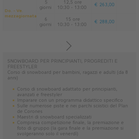
5
12,5 ore
€ 263,00
giorni
10:30 - 13:00
Do. - Ve.
mezzagiornata
6
15 ore
€ 288,00
giorni
10:30 - 13:00
SNOWBOARD PER PRINCIPIANTI, PROGREDITI E
FREESTYLER
Corso di snowboard per bambini, ragazzi e adulti (da 8
anni)
Corso di snowboard adattato per principianti,
avanzati e freestyler
Imparare con un programma didattico specifico
Sulle numerose piste e nei parchi sciistici del Plan
de Corones
Maestri di snowboard specializzati
Compresa competizione finale, la premiazione e
foto di gruppo (la gara finale e la premiazione si
svolgeranno solo il venerdì)